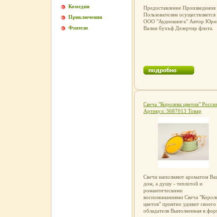
Комедия
Предоставление Произведения
Пользователям осуществляется
Приключения
ООО "Аудиокнига" Автор Юри
Фэнтези
Валин бухъф Дезертир флота.
Свеча "Королева цветов" Росси
Артикул: 3687013 Товар
сертифицирован инфо 1930g.
Свечи наполняют ароматом Ва
дом, а душу - теплотой и
романтическими
воспоминаниями Свеча "Корол
цветов" приятно удивит своего
обладателя Выполненная в фор