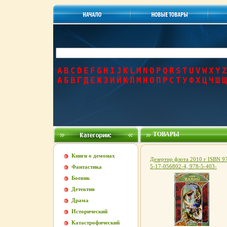
A
B
C
D
E
F
G
H
I
J
K
L
M
N
O
P
Q
R
S
T
U
V
W
X
Y
Z
А
Б
В
Г
Д
Е
Ж
З
И
Й
К
Л
М
Н
О
П
Р
С
Т
У
Ф
Х
Ц
Ч
Ш
Щ
ТОВАРЫ
Книги о демонах
Дезертир флота 2010 г ISBN 9
5-17-056802-4, 978-5-403-
Фантастика
00670-5 инфо 1422g.
Боевик
Детектив
Драма
Исторический
Катастрофический