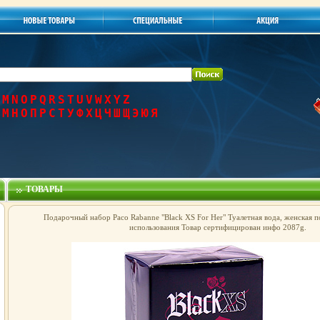
M
N
O
P
Q
R
S
T
U
V
W
X
Y
Z
М
Н
О
П
Р
С
Т
У
Ф
Х
Ц
Ч
Ш
Щ
Э
Ю
Я
ТОВАРЫ
Подарочный набор Paco Rabanne "Black XS For Her" Туалетная вода, женская п
использования Товар сертифицирован инфо 2087g.