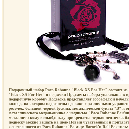
Подарочный набор Paco Rabanne "Black XS For Her" состоит из
"Black XS For Her" и подвески Предметы набора упакованы в 
подарочную коробку Подвеска представляет собоафелюй неболь
кольцо, на котором подвешены цепочки с различными украшен
розочек, большой черной бусины, металлической буквы "В" и о
металлического медальончика с надписью "Paco Rabanne Parfu
металлическому кольцбдшълу прикреплена черная ленточка, бл
подвеску можно вешать на шею Новый чувственный и притягат
женственности от Paco Rabanne! Ее мир: Barock'n Roll Ее стиль