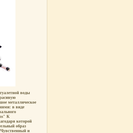
 туалетной воды
красивую
шое металлическое
иями: в виде
вального
ms" К
агодаря которой
ельный образ
: Чувственный и