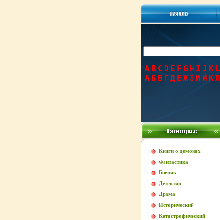
A
B
C
D
E
F
G
H
I
J
K
L
А
Б
В
Г
Д
Е
Ж
З
И
Й
К
Л
Книги о демонах
Фантастика
Боевик
Детектив
Драма
Исторический
Катастрофический