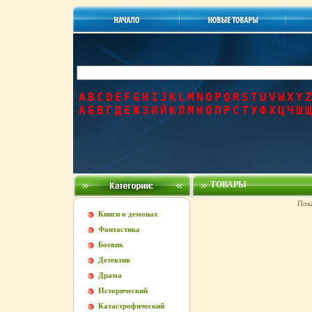
A
B
C
D
E
F
G
H
I
J
K
L
M
N
O
P
Q
R
S
T
U
V
W
X
Y
Z
А
Б
В
Г
Д
Е
Ж
З
И
Й
К
Л
М
Н
О
П
Р
С
Т
У
Ф
Х
Ц
Ч
Ш
Щ
ТОВАРЫ
Пок
Книги о демонах
Фантастика
Боевик
Детектив
Драма
Исторический
Катастрофический