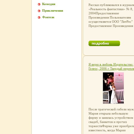
Комедия
Рассказ публиковался в журнал
«Реальность фантастики» № 8,
Приключения
2004Предоставление
Фэнтези
Произведения Пользователям
осуществляется ООО "ЛитРес"
Предоставление Произведения
Пользователям осуществляется
ООО афемсq"ЛитРес".
Я верю в любовь Издательство:
Гелеос, 2006 г Твердый перепле
320 стр ISBN 5-8189-0616-7
Тираж: 5000 экз Формат:
84x108/32 (~130х205 мм) инф
7952h.
После трагической гибели муж
Мария открыла небольшую
фирму и занялась устройством
свадеб, банкетов и прочих
торжествФирма уже приобрел
известность, когда Марии