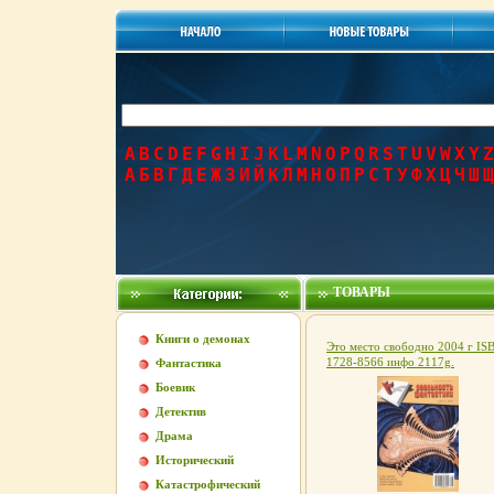
A
B
C
D
E
F
G
H
I
J
K
L
M
N
O
P
Q
R
S
T
U
V
W
X
Y
Z
А
Б
В
Г
Д
Е
Ж
З
И
Й
К
Л
М
Н
О
П
Р
С
Т
У
Ф
Х
Ц
Ч
Ш
Щ
ТОВАРЫ
Книги о демонах
Это место свободно 2004 г IS
1728-8566 инфо 2117g.
Фантастика
Боевик
Детектив
Драма
Исторический
Катастрофический