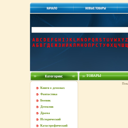
A
B
C
D
E
F
G
H
I
J
K
L
M
N
O
P
Q
R
S
T
U
V
W
X
Y
Z
А
Б
В
Г
Д
Е
Ж
З
И
Й
К
Л
М
Н
О
П
Р
С
Т
У
Ф
Х
Ц
Ч
Ш
Щ
ТОВАРЫ
Пок
Книги о демонах
Фантастика
Боевик
Детектив
Драма
Исторический
Катастрофический