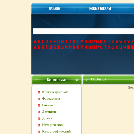
A
B
C
D
E
F
G
H
I
J
K
L
M
N
O
P
Q
R
S
T
U
V
W
X
Y
Z
А
Б
В
Г
Д
Е
Ж
З
И
Й
К
Л
М
Н
О
П
Р
С
Т
У
Ф
Х
Ц
Ч
Ш
Щ
ТОВАРЫ
Пок
Книги о демонах
Фантастика
Боевик
Детектив
Драма
Исторический
Катастрофический