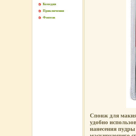
Комедия
Приключения
Фэнтези
Спонж для макия
удобно использо
нанесения пудры
маскирующего ср