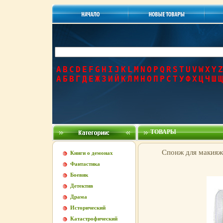
A
B
C
D
E
F
G
H
I
J
K
L
M
N
O
P
Q
R
S
T
U
V
W
X
Y
Z
А
Б
В
Г
Д
Е
Ж
З
И
Й
К
Л
М
Н
О
П
Р
С
Т
У
Ф
Х
Ц
Ч
Ш
Щ
ТОВАРЫ
Спонж для макияжа
Книги о демонах
Фантастика
Боевик
Детектив
Драма
Исторический
Катастрофический