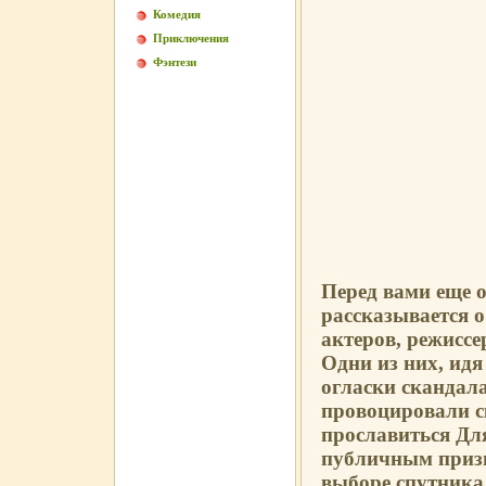
Комедия
Приключения
Фэнтези
Перед вами еще о
рассказывается о
актеров, режиссе
Одни из них, идя
огласки скандала
провоцировали с
прославиться Дл
публичным призн
выборе спутника