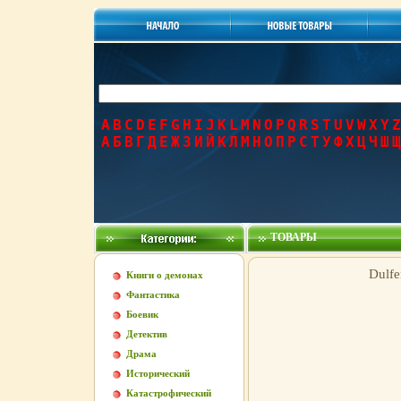
A
B
C
D
E
F
G
H
I
J
K
L
M
N
O
P
Q
R
S
T
U
V
W
X
Y
Z
А
Б
В
Г
Д
Е
Ж
З
И
Й
К
Л
М
Н
О
П
Р
С
Т
У
Ф
Х
Ц
Ч
Ш
Щ
ТОВАРЫ
Dulfe
Книги о демонах
Фантастика
Боевик
Детектив
Драма
Исторический
Катастрофический