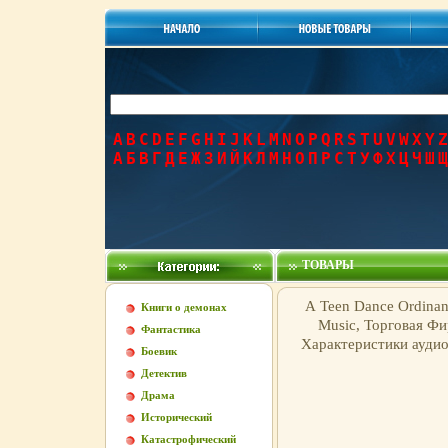
A
B
C
D
E
F
G
H
I
J
K
L
M
N
O
P
Q
R
S
T
U
V
W
X
Y
Z
А
Б
В
Г
Д
Е
Ж
З
И
Й
К
Л
М
Н
О
П
Р
С
Т
У
Ф
Х
Ц
Ч
Ш
Щ
ТОВАРЫ
А Teen Dance Ordina
Книги о демонах
Music, Торговая Ф
Фантастика
Характеристики аудио
Боевик
Детектив
Драма
Исторический
Катастрофический