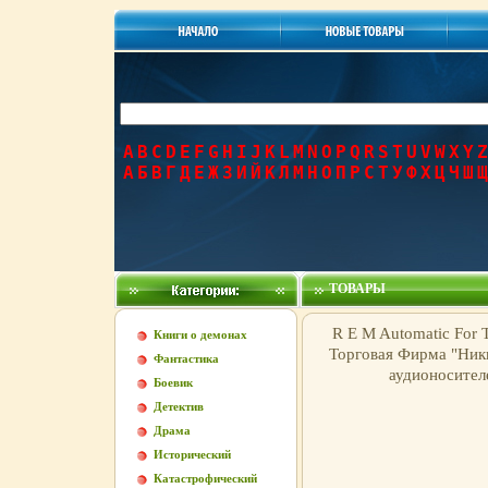
A
B
C
D
E
F
G
H
I
J
K
L
M
N
O
P
Q
R
S
T
U
V
W
X
Y
Z
А
Б
В
Г
Д
Е
Ж
З
И
Й
К
Л
М
Н
О
П
Р
С
Т
У
Ф
Х
Ц
Ч
Ш
Щ
ТОВАРЫ
R E M Automatic For 
Книги о демонах
Торговая Фирма "Ник
Фантастика
аудионосител
Боевик
Детектив
Драма
Исторический
Катастрофический