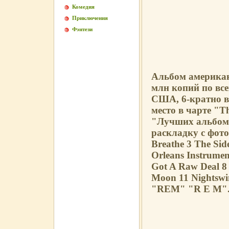
Комедия
Приключения
Фэнтези
Альбом американ
млн копий по вс
США, 6-кратно в
место в чарте "T
"Лучших альбом
раскладку с фото
Breathe 3 The Sid
Orleans Instrume
Got A Raw Deal 8
Moon 11 Nightswi
"REM" "R E M"