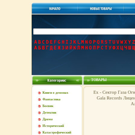
A
B
C
D
E
F
G
H
I
J
K
L
M
N
O
P
Q
R
S
T
U
V
W
X
Y
Z
А
Б
В
Г
Д
Е
Ж
З
И
Й
К
Л
М
Н
О
П
Р
С
Т
У
Ф
Х
Ц
Ч
Ш
Щ
ТОВАРЫ
Ex - Сектор Газа Ог
Книги о демонах
Gala Records Лице
Фантастика
Ал
Боевик
Детектив
Драма
Исторический
Катастрофический