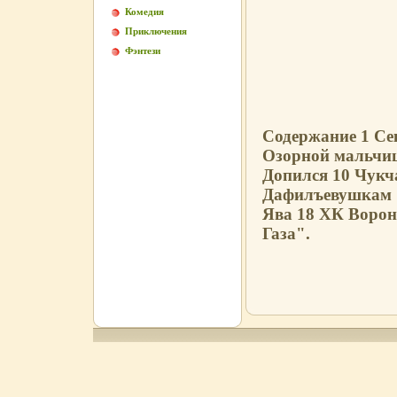
Комедия
Приключения
Фэнтези
Содержание 1 Се
Озорной мальчиш
Допился 10 Чукч
Дафилъевушкам 1
Ява 18 ХК Ворон
Газа".