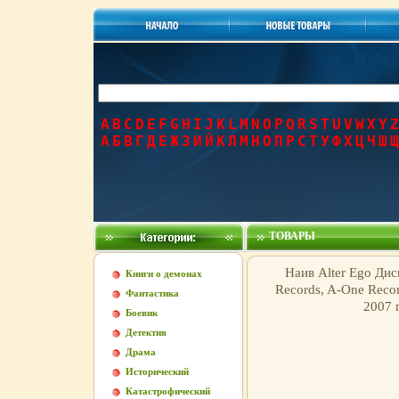
A
B
C
D
E
F
G
H
I
J
K
L
M
N
O
P
Q
R
S
T
U
V
W
X
Y
Z
А
Б
В
Г
Д
Е
Ж
З
И
Й
К
Л
М
Н
О
П
Р
С
Т
У
Ф
Х
Ц
Ч
Ш
Щ
ТОВАРЫ
Наив Alter Ego Ди
Книги о демонах
Records, A-One Reco
Фантастика
2007 
Боевик
Детектив
Драма
Исторический
Катастрофический