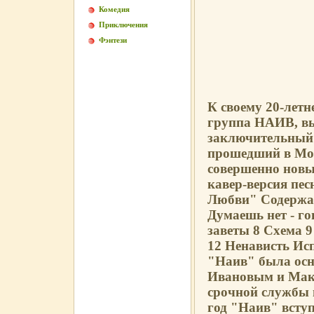
Комедия
Приключения
Фэнтези
К своему 20-лет
группа НАИВ, в
заключительный 
прошедший в Мос
совершенно новые
кавер-версия пе
Любви" Содержан
Думаешь нет - го
заветы 8 Схема 
12 Ненависть Ис
"Наив" была осн
Ивановым и Мак
срочной службы
год "Наив" всту