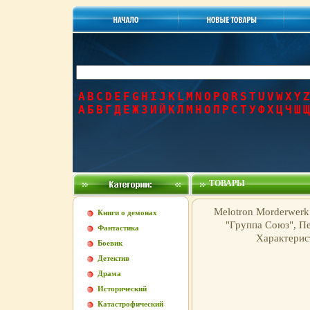
A
B
C
D
E
F
G
H
I
J
K
L
M
N
O
P
Q
R
S
T
U
V
W
X
Y
Z
А
Б
В
Г
Д
Е
Ж
З
И
Й
К
Л
М
Н
О
П
Р
С
Т
У
Ф
Х
Ц
Ч
Ш
Щ
ТОВАРЫ
Melotron Morderwerk
Книги о демонах
"Группа Союз", П
Фантастика
Характерис
Боевик
Детектив
Драма
Исторический
Катастрофический