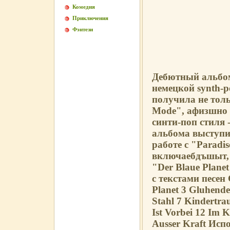
Комедия
Приключения
Фэнтези
Дебютный альбом
немецкой synth-p
получила не тол
Mode", афизшно 
синти-поп стиля 
альбома выступил
работе с "Paradi
включаебдъшыт, п
"Der Blaue Plane
с текстами песен
Planet 3 Gluhende
Stahl 7 Kindertra
Ist Vorbei 12 Im K
Ausser Kraft Исп