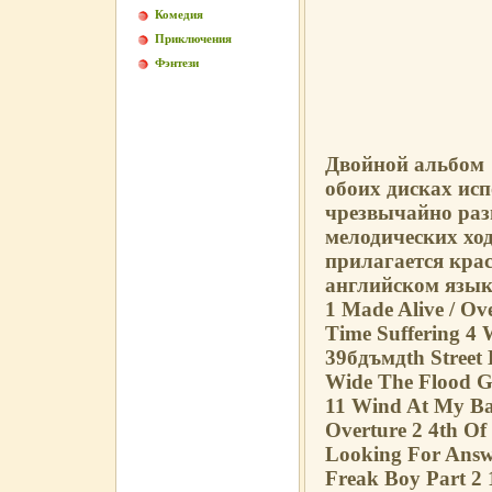
Комедия
Приключения
Фэнтези
Двойной альбом 
обоих дисках ис
чрезвычайно раз
мелодических хо
прилагается крас
английском язык
1 Made Alive / Ov
Time Suffering 4
39бдъмдth Street 
Wide The Flood Ga
11 Wind At My Ba
Overture 2 4th Of 
Looking For Answe
Freak Boy Part 2 