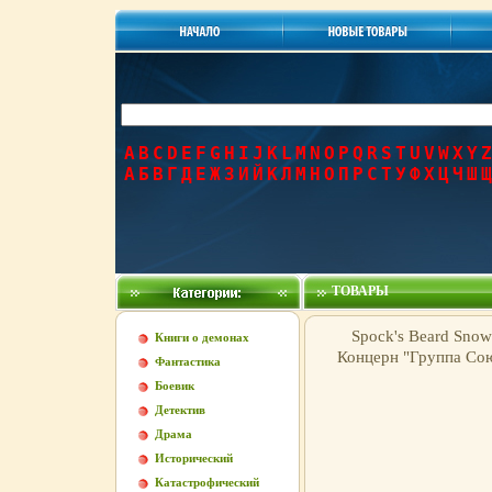
A
B
C
D
E
F
G
H
I
J
K
L
M
N
O
P
Q
R
S
T
U
V
W
X
Y
Z
А
Б
В
Г
Д
Е
Ж
З
И
Й
К
Л
М
Н
О
П
Р
С
Т
У
Ф
Х
Ц
Ч
Ш
Щ
ТОВАРЫ
Spock's Beard Snow
Книги о демонах
Концерн "Группа Со
Фантастика
Боевик
Детектив
Драма
Исторический
Катастрофический