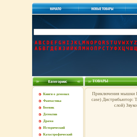
A
B
C
D
E
F
G
H
I
J
K
L
M
N
O
P
Q
R
S
T
U
V
W
X
Y
Z
А
Б
В
Г
Д
Е
Ж
З
И
Й
К
Л
М
Н
О
П
Р
С
Т
У
Ф
Х
Ц
Ч
Ш
Щ
ТОВАРЫ
Приключения мышки В
Книги о демонах
case) Дистрибьютор: Т
Фантастика
слой) Звук
Боевик
Детектив
Драма
Исторический
Катастрофический