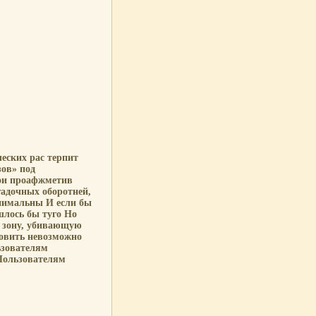
еских рас терпит
зов» под
бои проафжметив
гадочных оборотней,
нимальны И если бы
лось бы туго Но
 зону, убивающую
новить невозможно
ьзователям
Пользователям