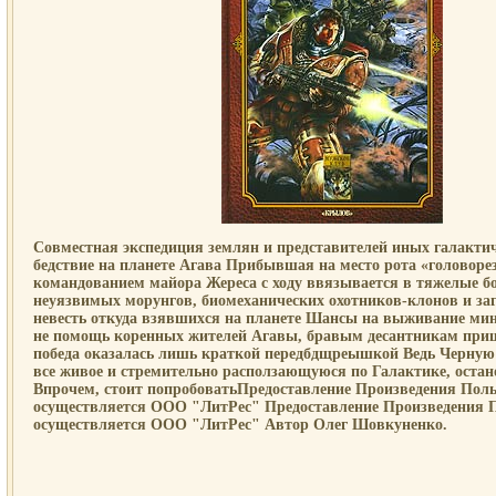
Совместная экспедиция землян и представителей иных галактич
бедствие на планете Агава Прибывшая на место рота «головоре
командованием майора Жереса с ходу ввязывается в тяжелые 
неуязвимых морунгов, биомеханических охотников-клонов и за
невесть откуда взявшихся на планете Шансы на выживание ми
не помощь коренных жителей Агавы, бравым десантникам приш
победа оказалась лишь краткой передбдщреышкой Ведь Черную
все живое и стремительно расползающуюся по Галактике, оста
Впрочем, стоит попробоватьПредоставление Произведения Пол
осуществляется ООО "ЛитРес" Предоставление Произведения 
осуществляется ООО "ЛитРес" Автор Олег Шовкуненко.