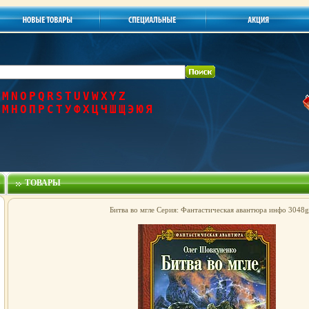
M
N
O
P
Q
R
S
T
U
V
W
X
Y
Z
М
Н
О
П
Р
С
Т
У
Ф
Х
Ц
Ч
Ш
Щ
Э
Ю
Я
ТОВАРЫ
Битва во мгле Серия: Фантастическая авантюра инфо 3048g