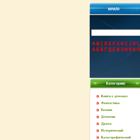
A
B
C
D
E
F
G
H
I
J
K
L
А
Б
В
Г
Д
Е
Ж
З
И
Й
К
Л
Книги о демонах
Фантастика
Боевик
Детектив
Драма
Исторический
Катастрофический