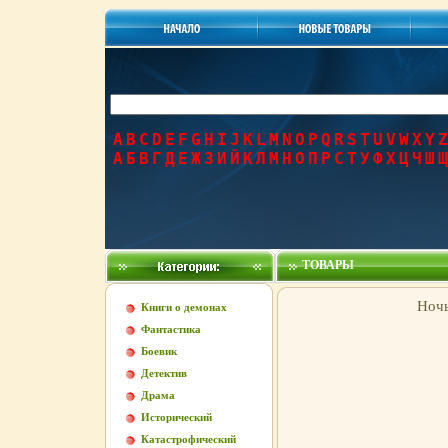
A
B
C
D
E
F
G
H
I
J
K
L
M
N
O
P
Q
R
S
T
U
V
W
X
Y
Z
А
Б
В
Г
Д
Е
Ж
З
И
Й
К
Л
М
Н
О
П
Р
С
Т
У
Ф
Х
Ц
Ч
Ш
Щ
ТОВАРЫ
Ночь
Книги о демонах
Фантастика
Боевик
Детектив
Драма
Исторический
Катастрофический