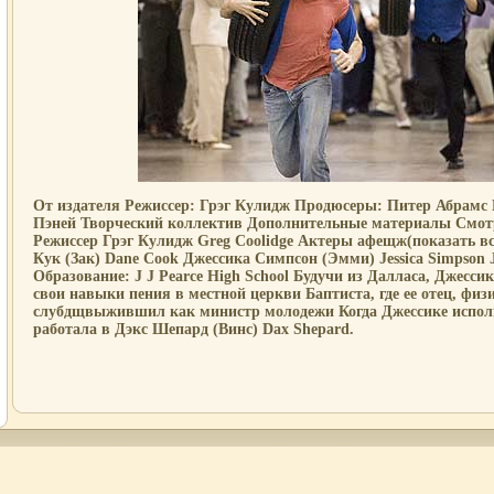
От издателя Режиссер: Грэг Кулидж Продюсеры: Питер Абрамс
Пэней Творческий коллектив Дополнительные материалы Смо
Режиссер Грэг Кулидж Greg Coolidge Актеры афещж(показать вс
Кук (Зак) Dane Cook Джессика Симпсон (Эмми) Jessica Simpson J
Образование: J J Pearce High School Будучи из Далласа, Джесси
свои навыки пения в местной церкви Баптиста, где ее отец, физи
слубдщвыжившил как министр молодежи Когда Джессике исполн
работала в Дэкс Шепард (Винс) Dax Shepard.