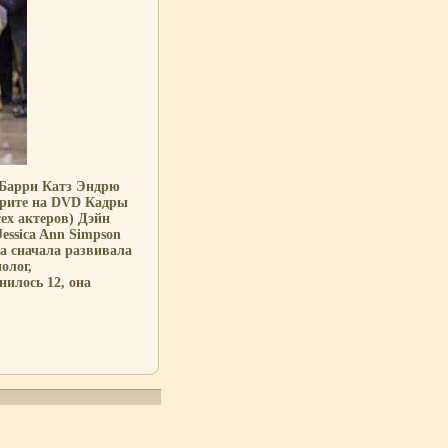
 Барри Катз Эндрю
трите на DVD Кадры
ех актеров) Дэйн
essica Ann Simpson
ка сначала развивала
олог,
илось 12, она