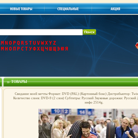
M
N
O
P
Q
R
S
T
U
V
W
X
Y
Z
М
Н
О
П
Р
С
Т
У
Ф
Х
Ц
Ч
Ш
Щ
Э
Ю
Я
ТОВАРЫ
Свидание моей мечты Формат: DVD (PAL) (Картонный бокс) Дистрибьютор: Twist
Количество слоев: DVD-9 (2 слоя) Субтитры: Русский Звуковые дорожки: Русский Д
инфо 2514g.