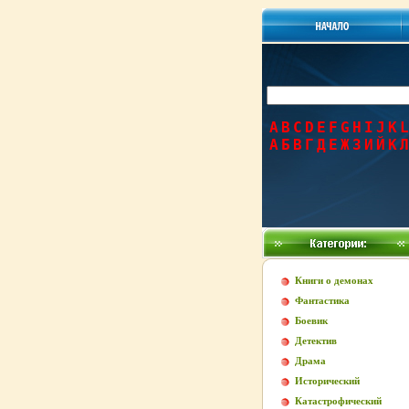
A
B
C
D
E
F
G
H
I
J
K
L
А
Б
В
Г
Д
Е
Ж
З
И
Й
К
Л
Книги о демонах
Фантастика
Боевик
Детектив
Драма
Исторический
Катастрофический