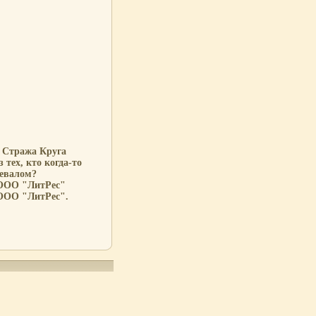
т Стража Круга
 тех, кто когда-то
ревалом?
 ООО "ЛитРес"
 ООО "ЛитРес".