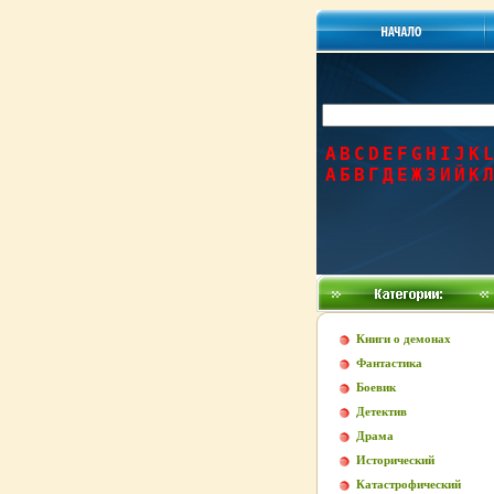
A
B
C
D
E
F
G
H
I
J
K
L
А
Б
В
Г
Д
Е
Ж
З
И
Й
К
Л
Книги о демонах
Фантастика
Боевик
Детектив
Драма
Исторический
Катастрофический