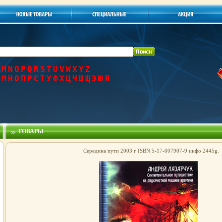
M
N
O
P
Q
R
S
T
U
V
W
X
Y
Z
М
Н
О
П
Р
С
Т
У
Ф
Х
Ц
Ч
Ш
Щ
Э
Ю
Я
ТОВАРЫ
Середина пути 2003 г ISBN 5-17-007907-9 инфо 2445g.