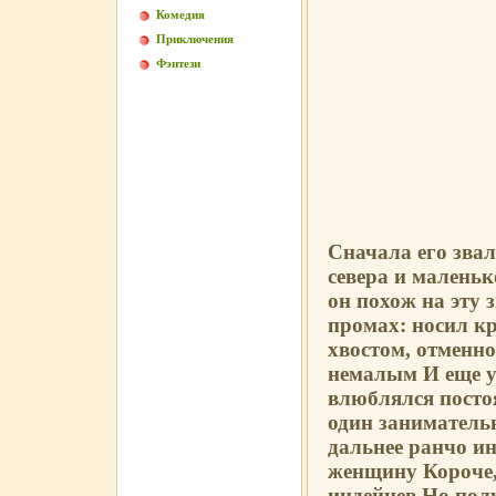
Комедия
Приключения
Фэнтези
Сначала его звал
севера и маленьк
он похож на эту 
промах: носил к
хвостом, отменно
немалым И еще у
влюблялся посто
один заниматель
дальнее ранчо и
женщину Короче,
индейцев Но пол