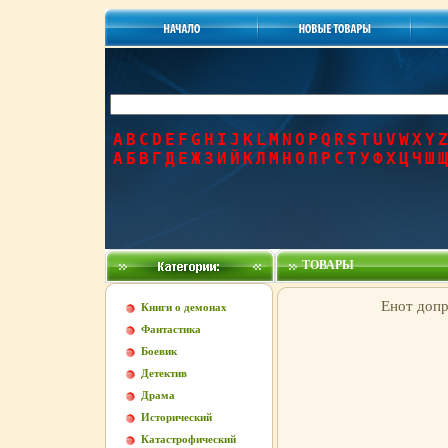
A
B
C
D
E
F
G
H
I
J
K
L
M
N
O
P
Q
R
S
T
U
V
W
X
Y
Z
А
Б
В
Г
Д
Е
Ж
З
И
Й
К
Л
М
Н
О
П
Р
С
Т
У
Ф
Х
Ц
Ч
Ш
Щ
ТОВАРЫ
Енот допр
Книги о демонах
Фантастика
Боевик
Детектив
Драма
Исторический
Катастрофический