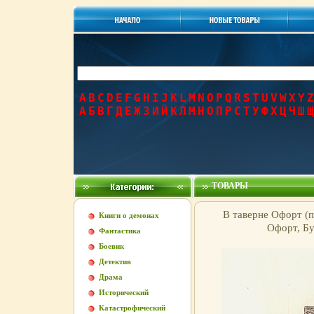
A
B
C
D
E
F
G
H
I
J
K
L
M
N
O
P
Q
R
S
T
U
V
W
X
Y
Z
А
Б
В
Г
Д
Е
Ж
З
И
Й
К
Л
М
Н
О
П
Р
С
Т
У
Ф
Х
Ц
Ч
Ш
Щ
ТОВАРЫ
В таверне Офорт (п
Книги о демонах
Офорт, Бу
Фантастика
Боевик
Детектив
Драма
Исторический
Катастрофический