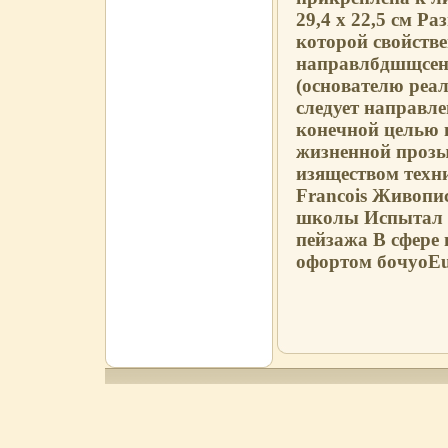
29,4 х 22,5 см Ра
которой свойств
направлбдшщсени
(основателю реал
следует направл
конечной целью и
жизненной прозы
изяществом техн
Francois Живопи
школы Испытал 
пейзажа В сфере
офортом бочуоEug