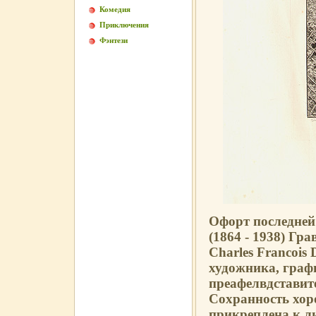
Комедия
Приключения
Фэнтези
Офорт последней 
(1864 - 1938) Гр
Charles Francois
художника, граф
преафелвдставит
Сохранность хо
прикреплена к л