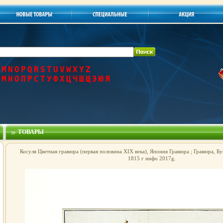
M
N
O
P
Q
R
S
T
U
V
W
X
Y
Z
М
Н
О
П
Р
С
Т
У
Ф
Х
Ц
Ч
Ш
Щ
Э
Ю
Я
ТОВАРЫ
Косуля Цветная гравюра (первая половина XIX века), Япония Гравюра ; Гравюра, Бум
1815 г инфо 2017g.