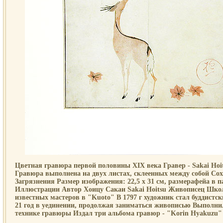
Цветная гравюра первой половины XIX века Гравер - Sakai Hoit
Гравюра выполнена на двух листах, склеенных между собой Со
Загрязнения Размер изображения: 22,5 х 31 см, размерафейа в па
Иллюстрации Автор Хоицу Сакаи Sakai Hoitsu Живописец Шко
известных мастеров в "Kuoto" В 1797 г художник стал буддист
21 год в уединении, продолжая заниматься живописью Выполни
технике гравюры Издал три альбома гравюр - "Korin Hyakuzu" 