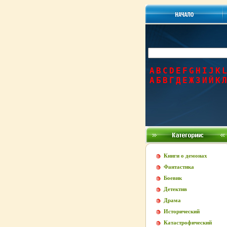
A
B
C
D
E
F
G
H
I
J
K
L
А
Б
В
Г
Д
Е
Ж
З
И
Й
К
Л
Книги о демонах
Фантастика
Боевик
Детектив
Драма
Исторический
Катастрофический