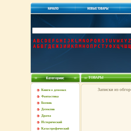
A
B
C
D
E
F
G
H
I
J
K
L
M
N
O
P
Q
R
S
T
U
V
W
X
Y
Z
А
Б
В
Г
Д
Е
Ж
З
И
Й
К
Л
М
Н
О
П
Р
С
Т
У
Ф
Х
Ц
Ч
Ш
Щ
ТОВАРЫ
Записки из обгор
Книги о демонах
Фантастика
Боевик
Детектив
Драма
Исторический
Катастрофический