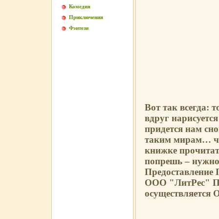
Комедия
Приключения
Фэнтези
Вот так всегда: 
вдруг нарисуетс
придется нам сно
таким мирам… чт
книжке прочитат
попрешь – нужно 
Предоставление 
ООО "ЛитРес" Пр
осуществляется