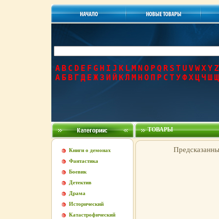
A
B
C
D
E
F
G
H
I
J
K
L
M
N
O
P
Q
R
S
T
U
V
W
X
Y
Z
А
Б
В
Г
Д
Е
Ж
З
И
Й
К
Л
М
Н
О
П
Р
С
Т
У
Ф
Х
Ц
Ч
Ш
Щ
ТОВАРЫ
Предсказанны
Книги о демонах
Фантастика
Боевик
Детектив
Драма
Исторический
Катастрофический