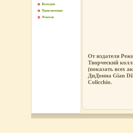
Комедия
Приключения
Фэнтези
От издателя Реж
Творческий колл
(показать всех а
ДиДонна Gian Di
Colicchio.