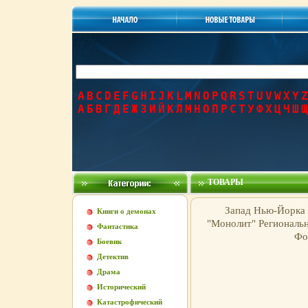
A
B
C
D
E
F
G
H
I
J
K
L
M
N
O
P
Q
R
S
T
U
V
W
X
Y
Z
А
Б
В
Г
Д
Е
Ж
З
И
Й
К
Л
М
Н
О
П
Р
С
Т
У
Ф
Х
Ц
Ч
Ш
Щ
ТОВАРЫ
Запад Нью-Йорка 
Книги о демонах
"Монолит" Региональны
Фантастика
Фо
Боевик
Детектив
Драма
Исторический
Катастрофический