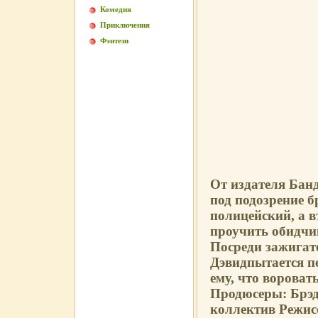
Комедия
Приключения
Фэнтези
От издателя Банд
под подозрение б
полицейский, а 
проучить обидчи
Посреди зажигат
Дэвидпытается п
ему, что вороват
Продюсеры: Брэд
коллектив Режис