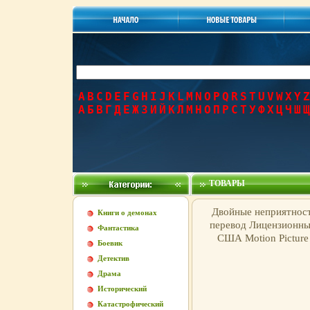
A
B
C
D
E
F
G
H
I
J
K
L
M
N
O
P
Q
R
S
T
U
V
W
X
Y
Z
А
Б
В
Г
Д
Е
Ж
З
И
Й
К
Л
М
Н
О
П
Р
С
Т
У
Ф
Х
Ц
Ч
Ш
Щ
ТОВАРЫ
Двойные неприятнос
Книги о демонах
перевод Лицензионные
Фантастика
США Motion Picture
Боевик
Детектив
Драма
Исторический
Катастрофический