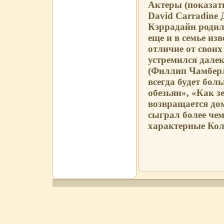
Актеры (показать
David Carradine 
Кэррадайн родилс
еще и в семье из
отличие от своих
устремился далек
(Филлип Чамбер
всегда будет бол
обезьян», «Как з
возвращается дом
сыграл более чем
характерные Колл