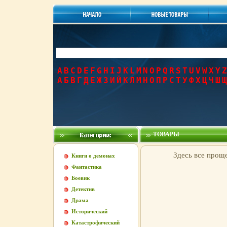
A
B
C
D
E
F
G
H
I
J
K
L
M
N
O
P
Q
R
S
T
U
V
W
X
Y
Z
А
Б
В
Г
Д
Е
Ж
З
И
Й
К
Л
М
Н
О
П
Р
С
Т
У
Ф
Х
Ц
Ч
Ш
Щ
ТОВАРЫ
Здесь все проще
Книги о демонах
Фантастика
Боевик
Детектив
Драма
Исторический
Катастрофический