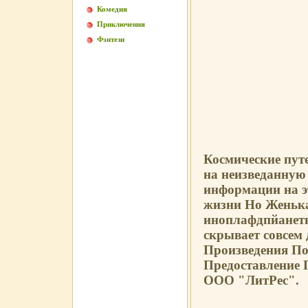
Комедия
Приключения
Фэнтези
Космические пут
на неизведанную
информации на э
жизни Но Женька
иноплафдпйанет
скрывает совсем
Произведения По
Предоставление 
ООО "ЛитРес".