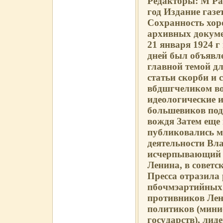
Редакторы: М Ра
год Издание газе
Сохранность хор
архивных докум
21 января 1924 г
дней был объявле
главной темой дл
статьи скорби и 
вбдшгчеликом во
идеологические и
большевиков под
вождя Затем еще 
публиковались м
деятельности Вл
исчерпывающий с
Ленина, в советс
Пресса отразила 
пбочмэартийных 
противников Лен
политиков (мини
государств), ли