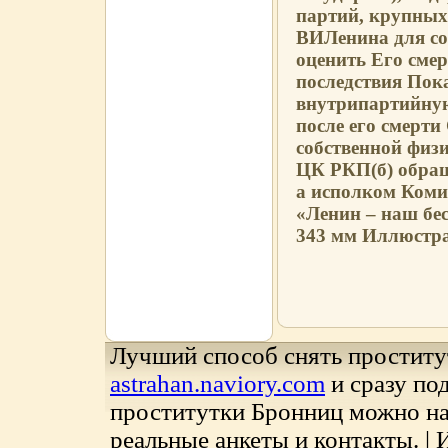
партий, крупных
ВИЛенина для со
оценить Его сме
последствия Пока
внутрипартийную
после его смерти
собственной физ
ЦК РКП(б) обращ
а исполком Коми
«Ленин – наш бе
343 мм Иллюстр
Лучший способ снять проститу
astrahan.naviory.com
и сразу по
проститутки Бронниц можно н
реальные анкеты и контакты. |