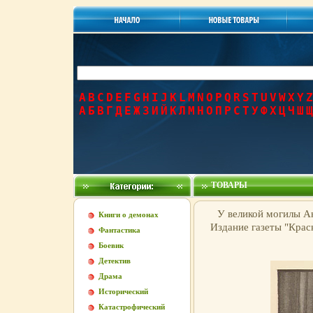
A
B
C
D
E
F
G
H
I
J
K
L
M
N
O
P
Q
R
S
T
U
V
W
X
Y
Z
А
Б
В
Г
Д
Е
Ж
З
И
Й
К
Л
М
Н
О
П
Р
С
Т
У
Ф
Х
Ц
Ч
Ш
Щ
ТОВАРЫ
У великой могилы А
Книги о демонах
Издание газеты "Красн
Фантастика
Боевик
Детектив
Драма
Исторический
Катастрофический