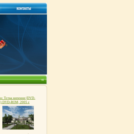
0
s: Точка кипения (DVD-
) DVD-ROM, 2005 г
тель: Руссобит-М;
аботчик: Deep Shadows
стиковый DVD-BOX Что
ть, если программа не
скается? инфо 3465g.