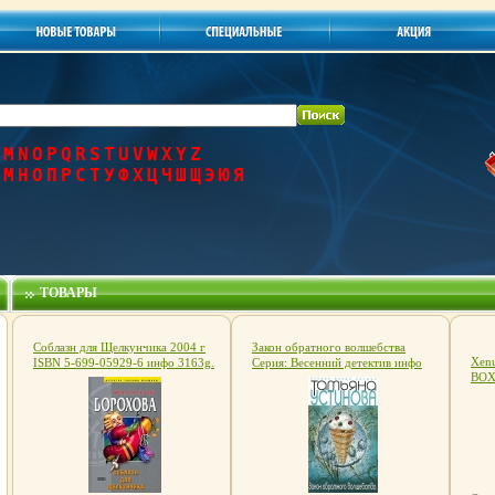
M
N
O
P
Q
R
S
T
U
V
W
X
Y
Z
М
Н
О
П
Р
С
Т
У
Ф
Х
Ц
Ч
Ш
Щ
Э
Ю
Я
ТОВАРЫ
Соблазн для Щелкунчика 2004 г
Закон обратного волшебства
Xenu
ISBN 5-699-05929-6 инфо 3163g.
Серия: Весенний детектив инфо
BOX
3202g.
Изда
Разр
пла
дела
запу