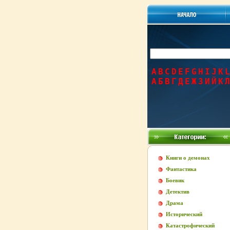
A
B
C
D
E
F
G
H
I
J
K
L
А
Б
В
Г
Д
Е
Ж
З
И
Й
К
Л
Книги о демонах
Фантастика
Боевик
Детектив
Драма
Исторический
Катастрофический