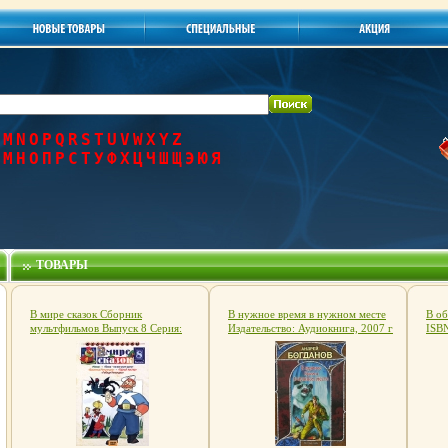
M
N
O
P
Q
R
S
T
U
V
W
X
Y
Z
М
Н
О
П
Р
С
Т
У
Ф
Х
Ц
Ч
Ш
Щ
Э
Ю
Я
ТОВАРЫ
В мире сказок Сборник
В нужное время в нужном месте
В об
мультфильмов Выпуск 8 Серия:
Издательство: Аудиокнига, 2007 г
ISB
Мультфильмы инфо 3805g.
238 стр ISBN 978-5-17-045855-4,
7977
978-5-9713-6297-5, 978-5-9762-
4310-1 инфо 1452g.