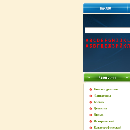
A
B
C
D
E
F
G
H
I
J
K
L
А
Б
В
Г
Д
Е
Ж
З
И
Й
К
Л
Книги о демонах
Фантастика
Боевик
Детектив
Драма
Исторический
Катастрофический