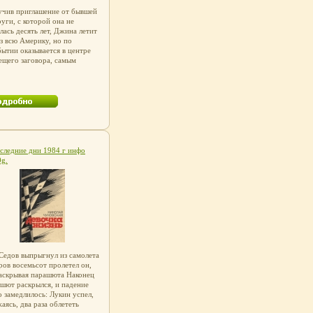
учив приглашение от бывшей
уги, с которой она не
лась десять лет, Джина летит
з всю Америку, но по
ытии оказывается в центре
ещего заговора, самым
осредственным образом
анного с еафксте прошлым
тая в тисках этого
шлого, Джина продирается
зь паутину лжи и обмана Все
плетается в ее жизни –
лое, настоящее, любовь,
ны, разочарование И теперь
ко от нее зависит, что
следние дни 1984 г инфо
дит – любовь или нечто ей
g.
тивоположноеПредоставленбдьрлие
зведения Пользователям
ествляется ООО "ЛитРес"
доставление Произведения
зователям осуществляется
 "ЛитРес".
едов выпрыгнул из самолета
ов восемьсот пролетел он,
аскрывая парашюта Наконец
шют раскрылся, и падение
о замедлилось: Лукин успел,
аясь, два раза облететь