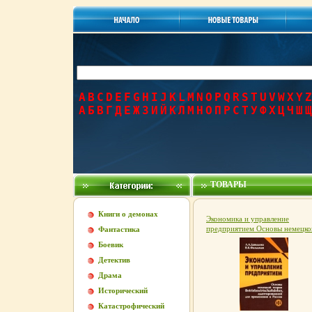
A
B
C
D
E
F
G
H
I
J
K
L
M
N
O
P
Q
R
S
T
U
V
W
X
Y
Z
А
Б
В
Г
Д
Е
Ж
З
И
Й
К
Л
М
Н
О
П
Р
С
Т
У
Ф
Х
Ц
Ч
Ш
Щ
ТОВАРЫ
Книги о демонах
Экономика и управление
предприятием Основы немецко
Фантастика
теории Betriebswirtschaftslehre,
Боевик
адаптированной для применен
в России Букинистическое
Детектив
издание Сохранность: Хороша
Драма
Издательство: Финансы и
статистика, 2003 инфо 4489g.
Исторический
Катастрофический