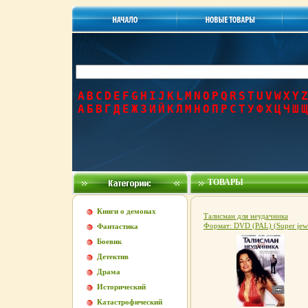
A
B
C
D
E
F
G
H
I
J
K
L
M
N
O
P
Q
R
S
T
U
V
W
X
Y
Z
А
Б
В
Г
Д
Е
Ж
З
И
Й
К
Л
М
Н
О
П
Р
С
Т
У
Ф
Х
Ц
Ч
Ш
Щ
ТОВАРЫ
Книги о демонах
Талисман для неудачника
Формат: DVD (PAL) (Super jew
Фантастика
case) Дистрибьютор: Пирамид
Боевик
Региональный код: 5 Звуковые
дорожки: Русский Dolby Digita
Детектив
1 Английский Dolby Digital 5 1
Драма
Формат изображения: инфо
1466g.
Исторический
Катастрофический