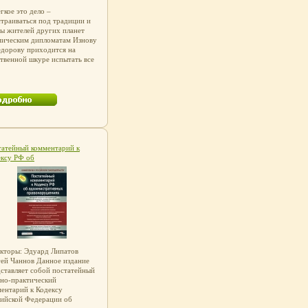
гкое это дело –
траиваться под традиции и
ы жителей других планет
мическим дипломатам Изнову
дорову приходится на
твенной шкуре испытать все
ести жизни разумных
ств трех разных
щпобитаемых
овПредоставление
зведения Пользователям
ествляется ООО "ЛитРес"
доставление Произведения
зователям осуществляется
 "ЛитРес".
татейный комментарий к
ексу РФ об
инистративных
вонарушениях Серия:
ментарии к российскому
нодательству инфо 8210h.
кторы: Эдуард Липатов
ей Чаннов Данное издание
ставляет собой постатейный
но-практический
ентарий к Кодексу
сийской Федерации об