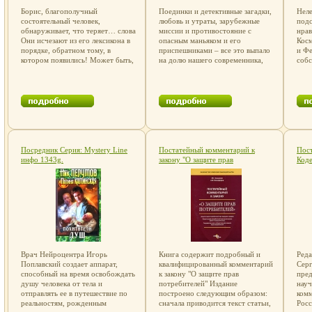
Борис, благополучный
Поединки и детективные загадки,
Неле
состоятельный человек,
любовь и утраты, зарубежные
подс
обнаруживает, что теряет… слова
миссии и противостояние с
нрав
Они исчезают из его лексикона в
опасным маньяком и его
Кос
порядке, обратном тому, в
приспешниками – все это выпало
и Фе
котором появились! Может быть,
на долю нашего современника,
собс
это просто переутомление?…
который, не имея ни связей, ни
прел
Предоставление
богатстваафеоч, только благодаря
суще
Прафзйжоизведения
своим личным качествам
афе
Пользователям осуществляется
становится начальником тайной
мир
ООО "ЛитРес" Предоставление
службы Господина Великого
Прои
Произведения Пользователям
НовгородаПредоставление
осущ
осуществляется ООО "ЛитРес".
Произведения Пользователям
Пре
осуществляется ООО "ЛитРес"
Поль
Предоставление Произведения
ООО
Посредник Серия: Mystery Line
Постатейный комментарий к
Пос
Пользователям осуществляется
инфо 1343g.
закону "О защите прав
Код
ООО "ЛитРес".
потребителей" Аншаков Р
адм
Баршина Александр Никифоров
пра
инфо 3897g.
Ком
зако
Врач Нейроцентра Игорь
Книга содержит подробный и
Реда
Поплавский создает аппарат,
квалифицированный комментарий
Серг
способный на время освобождать
к закону "О защите прав
пред
душу человека от тела и
потребителей" Издание
науч
отправлять ее в путешествие по
построено следующим образом:
комм
реальностям, рожденным
сначала приводится текст статьи,
Рос