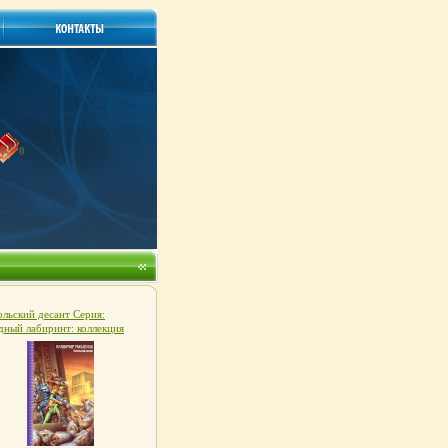
0
льский десант Серия:
дный лабиринт: коллекция
о 2530g.