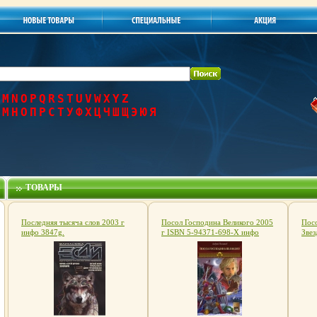
M
N
O
P
Q
R
S
T
U
V
W
X
Y
Z
М
Н
О
П
Р
С
Т
У
Ф
Х
Ц
Ч
Ш
Щ
Э
Ю
Я
ТОВАРЫ
Последняя тысяча слов 2003 г
Посол Господина Великого 2005
Посо
инфо 3847g.
г ISBN 5-94371-698-X инфо
Звез
2174g.
инф