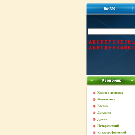
A
B
C
D
E
F
G
H
I
J
K
L
А
Б
В
Г
Д
Е
Ж
З
И
Й
К
Л
Книги о демонах
Фантастика
Боевик
Детектив
Драма
Исторический
Катастрофический