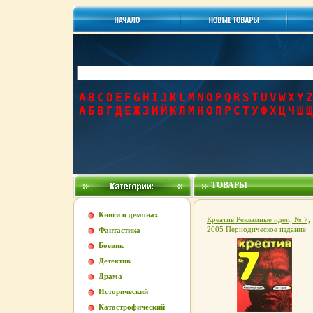
A
B
C
D
E
F
G
H
I
J
K
L
M
N
O
P
Q
R
S
T
U
V
W
X
Y
Z
А
Б
В
Г
Д
Е
Ж
З
И
Й
К
Л
М
Н
О
П
Р
С
Т
У
Ф
Х
Ц
Ч
Ш
Щ
ТОВАРЫ
Книги о демонах
Креатив Рекламные идеи, № 7,
2005 Периодическое издание
Фантастика
Издательство: Файн-пресс, 200
Боевик
Мягкая обложка, 216 стр инфо
5775g.
Детектив
Драма
Исторический
Катастрофический