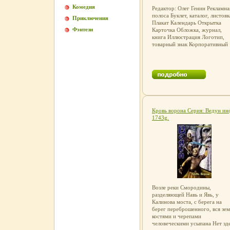
Комедия
Редактор: Олег Генин Рекламна
полоса Буклет, каталог, листовк
Приключения
Плакат Календарь Открытка
Фэнтези
Карточка Обложка, журнал,
книга Иллюстрация Логотип,
товарный знак Корпоративный
стиль Бренд-концепциафйияи
Упаковка, этикетка Реклама на
местах продаж Выставочный
стенд Тв, видео Web-дизайн,
мультимедиа Индекс.
Кровь ворона Серия: Ведун ин
1743g.
Возле реки Смородины,
разделяющей Навь и Явь, у
Калинова моста, с берега на
берег переброшенного, вся зем
костями и черепами
человеческими усыпана Нет зд